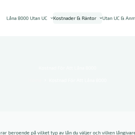
Låna 8000 Utan UC
Kostnader & Räntor
Utan UC & Anm
Kostnad För Att Låna 8000
Home
Kostnad För Att Låna 8000
rar beroende på vilket typ av lån du väljer och vilken långiva