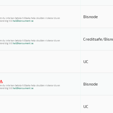
Bisnode
m du inte kan betala tillbaka hela skulden riskerar du en
änd dig till
hallåkonsument.se
.
Creditsafe/Bisn
m du inte kan betala tillbaka hela skulden riskerar du en
änd dig till
hallåkonsument.se
.
UC
⚠
Bisnode
m du inte kan betala tillbaka hela skulden riskerar du en
änd dig till
hallåkonsument.se
.
UC