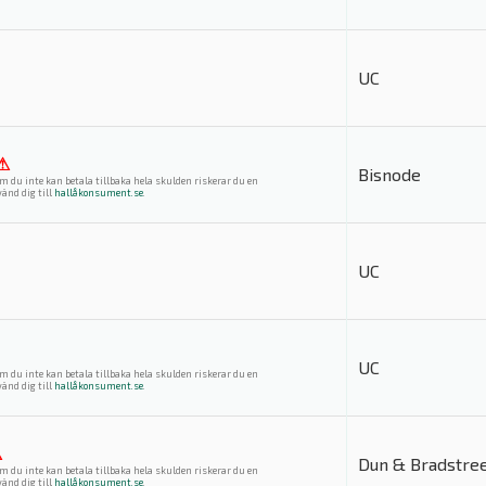
UC
⚠
Bisnode
m du inte kan betala tillbaka hela skulden riskerar du en
änd dig till
hallåkonsument.se
.
UC
UC
m du inte kan betala tillbaka hela skulden riskerar du en
änd dig till
hallåkonsument.se
.
⚠
Dun & Bradstre
m du inte kan betala tillbaka hela skulden riskerar du en
änd dig till
hallåkonsument.se
.