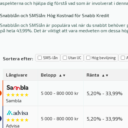
aspekterna och hjälpa dig förstå vad som är involverat i denn
Snabblån och SMSlån: Hög Kostnad för Snabb Kredit
Snabblån och SMSlån är populära val när du snabbt behöver pe
på hela 43,99%. Det är viktigt att vara medveten om dessa hö
SMS-lån
Utan UC
Hög beviljning
Sortera efter:
Långivare
Belopp
Ränta
5,20% - 33,99%
5 000 - 800 000 kr
★★★★★
Sambla
5,20% - 33,99%
5 000 - 800 000 kr
★★★★★
Advisa