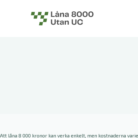
S
k
i
p
t
o
c
o
n
t
e
n
t
Att låna 8 000 kronor kan verka enkelt, men kostnaderna varie