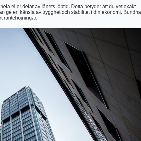
hela eller delar av lånets löptid. Detta betyder att du vet exakt
an ge en känsla av trygghet och stabilitet i din ekonomi. Bundn
ot räntehöjningar.