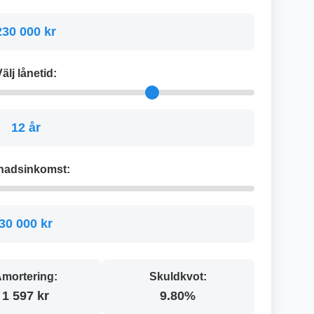
230 000 kr
älj lånetid:
12 år
nadsinkomst:
30 000 kr
mortering:
Skuldkvot:
1 597 kr
9.80%