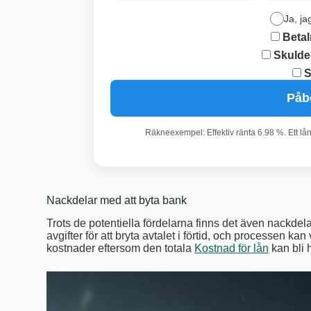
Ja, ja
Betal
Skulde
S
Påb
Räkneexempel: Effektiv ränta 6.98 %. Ett lå
Nackdelar med att byta bank
Trots de potentiella fördelarna finns det även nackdel
avgifter för att bryta avtalet i förtid, och processen k
kostnader eftersom den totala
Kostnad för lån
kan bli 