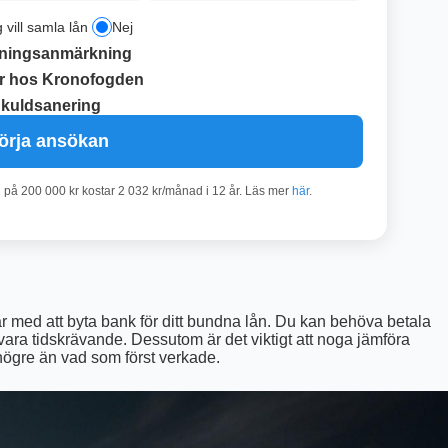
g vill samla lån
Nej
ningsanmärkning
r hos Kronofogden
kuldsanering
örja ansökan
n på 200 000 kr kostar 2 032 kr/månad i 12 år. Läs mer
här
.
ar med att byta bank för ditt bundna lån. Du kan behöva betala
an vara tidskrävande. Dessutom är det viktigt att noga jämföra
högre än vad som först verkade.