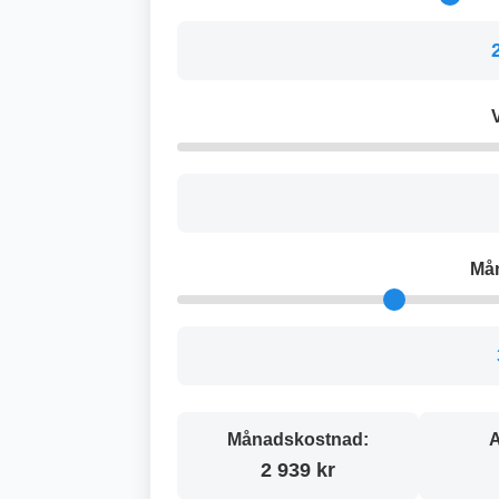
V
Må
Månadskostnad:
A
2 939 kr