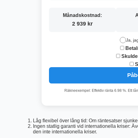
Månadskostnad:
A
2 939 kr
Ja, ja
Betal
Skulde
S
Påb
Räkneexempel: Effektiv ränta 6.98 %. Ett lå
Låg flexibel över lång tid: Om räntesatser sjunke
Ingen statlig garanti vid internationella kriser:
den inte internationella kriser.