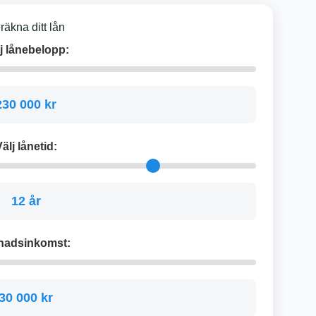
räkna ditt lån
j lånebelopp:
230 000 kr
älj lånetid:
12 år
nadsinkomst:
30 000 kr