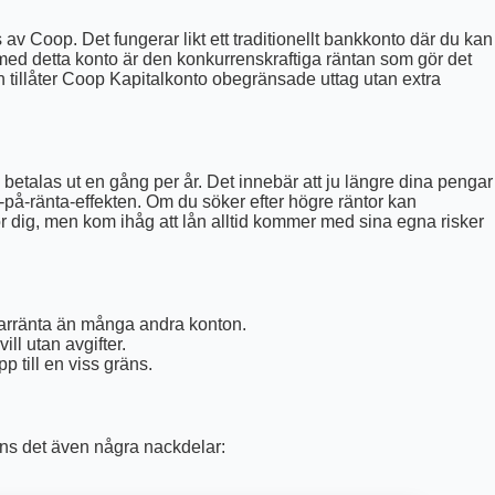
v Coop. Det fungerar likt ett traditionellt bankkonto där du kan
 med detta konto är den konkurrenskraftiga räntan som gör det
ton tillåter Coop Kapitalkonto obegränsade uttag utan extra
talas ut en gång per år. Det innebär att ju längre dina pengar
a-på-ränta-effekten. Om du söker efter högre räntor kan
r dig, men kom ihåg att lån alltid kommer med sina egna risker
parränta än många andra konton.
ill utan avgifter.
 till en viss gräns.
ns det även några nackdelar: