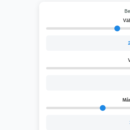
Be
Väl
V
Må