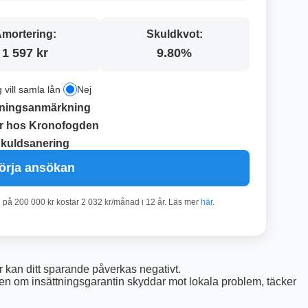
mortering:
Skuldkvot:
1 597 kr
9.80%
g vill samla lån
Nej
ningsanmärkning
r hos Kronofogden
kuldsanering
örja ansökan
n på 200 000 kr kostar 2 032 kr/månad i 12 år. Läs mer
här
.
r kan ditt sparande påverkas negativt.
 Även om insättningsgarantin skyddar mot lokala problem, täcker