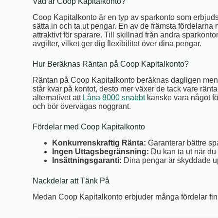
Vad är Coop Kapitalkonto?
Coop Kapitalkonto är en typ av sparkonto som erbjuds a
sätta in och ta ut pengar. En av de främsta fördelarna
attraktivt för sparare. Till skillnad från andra sparkon
avgifter, vilket ger dig flexibilitet över dina pengar.
Hur Beräknas Räntan på Coop Kapitalkonto?
Räntan på Coop Kapitalkonto beräknas dagligen men be
står kvar på kontot, desto mer växer de tack vare ränt
alternativet att
Låna 8000 snabbt
kanske vara något fö
och bör övervägas noggrant.
Fördelar med Coop Kapitalkonto
Konkurrenskraftig Ränta:
Garanterar bättre s
Ingen Uttagsbegränsning:
Du kan ta ut när du v
Insättningsgaranti:
Dina pengar är skyddade upp
Nackdelar att Tänk På
Medan Coop Kapitalkonto erbjuder många fördelar fin