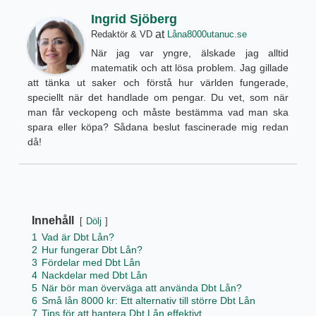
Ingrid Sjöberg
at
Redaktör & VD
Låna8000utanuc.se
När jag var yngre, älskade jag alltid
matematik och att lösa problem. Jag gillade
att tänka ut saker och förstå hur världen fungerade,
speciellt när det handlade om pengar. Du vet, som när
man får veckopeng och måste bestämma vad man ska
spara eller köpa? Sådana beslut fascinerade mig redan
då!
Innehåll
Dölj
1
Vad är Dbt Lån?
2
Hur fungerar Dbt Lån?
3
Fördelar med Dbt Lån
4
Nackdelar med Dbt Lån
5
När bör man överväga att använda Dbt Lån?
6
Små lån 8000 kr: Ett alternativ till större Dbt Lån
7
Tips för att hantera Dbt Lån effektivt