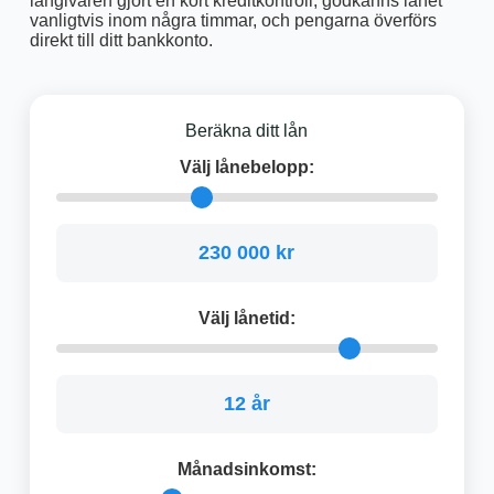
långivaren gjort en kort kreditkontroll, godkänns lånet
vanligtvis inom några timmar, och pengarna överförs
direkt till ditt bankkonto.
Beräkna ditt lån
Välj lånebelopp:
230 000 kr
Välj lånetid:
12 år
Månadsinkomst: