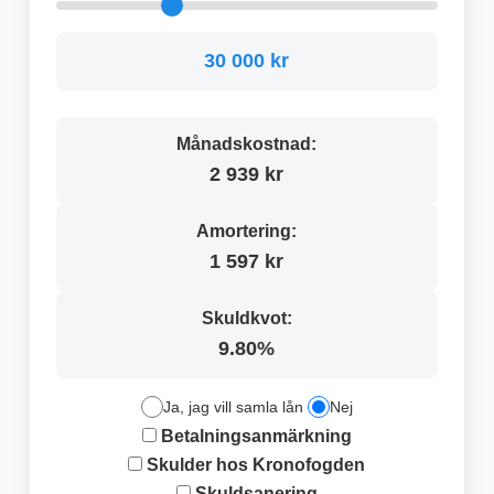
30 000 kr
Månadskostnad:
2 939 kr
Amortering:
1 597 kr
Skuldkvot:
9.80%
Ja, jag vill samla lån
Nej
Betalningsanmärkning
Skulder hos Kronofogden
Skuldsanering