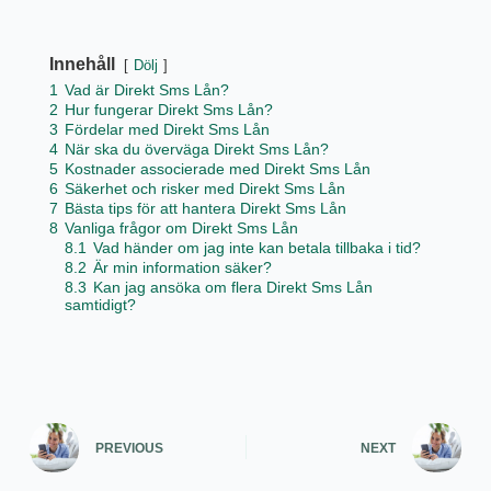
Innehåll
Dölj
1
Vad är Direkt Sms Lån?
2
Hur fungerar Direkt Sms Lån?
3
Fördelar med Direkt Sms Lån
4
När ska du överväga Direkt Sms Lån?
5
Kostnader associerade med Direkt Sms Lån
6
Säkerhet och risker med Direkt Sms Lån
7
Bästa tips för att hantera Direkt Sms Lån
8
Vanliga frågor om Direkt Sms Lån
8.1
Vad händer om jag inte kan betala tillbaka i tid?
8.2
Är min information säker?
8.3
Kan jag ansöka om flera Direkt Sms Lån
samtidigt?
PREVIOUS
NEXT