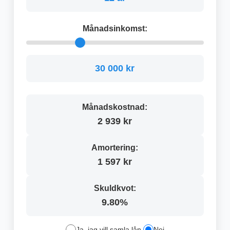
Månadsinkomst:
30 000 kr
Månadskostnad:
2 939 kr
Amortering:
1 597 kr
Skuldkvot:
9.80%
Ja, jag vill samla lån
Nej