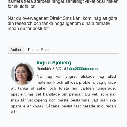
hantera flera återbetalningar samtidigt vilket ökar risken
för skuldfällor.
När du överväger ett Direkt Sms Lån, kom ihåg att göra
din research och tänka noga igenom dina alternativ
innan du tar beslutet.
Author
Recent Posts
Ingrid Sjöberg
at
Redaktör & VD
Låna8000utanuc.se
När jag var yngre, älskade jag alltid
matematik och att lösa problem. Jag gillade
att tänka ut saker och förstå hur världen fungerade,
speciellt när det handlade om pengar. Du vet, som när
man får veckopeng och måste bestämma vad man ska
spara eller köpa? Sådana beslut fascinerade mig redan
då!