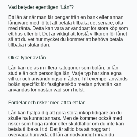
Vad betyder egentligen “Lån”?
Ett lån är när man får pengar från en bank eller annan
långivare med löftet att betala tillbaka det senare, ofta
med ränta. Detta kan vara användbart för stora köp som
ett hus eller bil. Det är viktigt att förstå villkoren för lånet
så att du vet hur mycket du kommer att behöva betala
tillbaka i slutändan.
Olika typer av lån
Lån kan delas in i flera kategorier som bolån, billån,
studielån och personliga lån. Varje typ har sina egna
villkor och användningsområden. Till exempel används
bolån specifikt för fastighetsköp medan privatlån kan
användas för nästan vad som helst.
Fördelar och risker med att ta ett lån
Lån kan hjälpa dig att göra stora inköp tidigare än du
skulle ha kunnat annars. Men de kommer också med
risker som höga räntor eller skuldfällor om du inte kan
betala tillbaka i tid. Det är alltid bra att noggrant
överväga huruvida ett lån är nödvändigt innan du