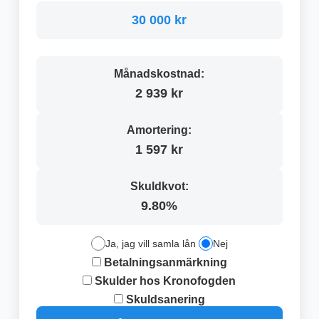
30 000 kr
Månadskostnad:
2 939 kr
Amortering:
1 597 kr
Skuldkvot:
9.80%
Ja, jag vill samla lån
Nej
Betalningsanmärkning
Skulder hos Kronofogden
Skuldsanering