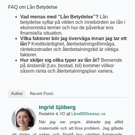
FAQ om Lån Betydelse
Vad menas med “Lån Betydelse”?
Lån
betydelse syftar på vikten och innebörden av lån i
ekonomiska termer och hur de påverkar ens
finansiella situation.
Vilka faktorer bör jag överväga innan jag tar ett
lån?
Kreditvärdighet, återbetalningsförmåga,
räntekostnader och återbetalningstid är viktiga
faktorer.
Hur skiljer sig olika typer av lån åt?
Beroende
på ändamål (t.ex. bostad, bil) kommer villkor
såsom ränta och återbetalningsplan variera.
Author
Recent Posts
Ingrid Sjöberg
at
Redaktör & VD
Låna8000utanuc.se
När jag var yngre, älskade jag alltid
matematik och att lösa problem. Jag gillade
att tänka ut saker och förstå hur världen fungerade,