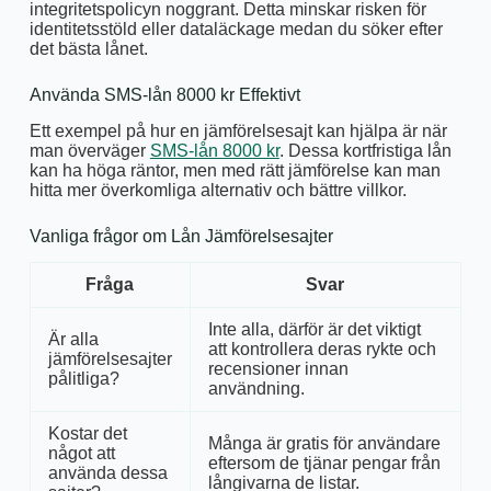
integritetspolicyn noggrant. Detta minskar risken för
identitetsstöld eller dataläckage medan du söker efter
det bästa lånet.
Använda SMS-lån 8000 kr Effektivt
Ett exempel på hur en jämförelsesajt kan hjälpa är när
man överväger
SMS-lån 8000 kr
. Dessa kortfristiga lån
kan ha höga räntor, men med rätt jämförelse kan man
hitta mer överkomliga alternativ och bättre villkor.
Vanliga frågor om Lån Jämförelsesajter
Fråga
Svar
Inte alla, därför är det viktigt
Är alla
att kontrollera deras rykte och
jämförelsesajter
recensioner innan
pålitliga?
användning.
Kostar det
Många är gratis för användare
något att
eftersom de tjänar pengar från
använda dessa
långivarna de listar.