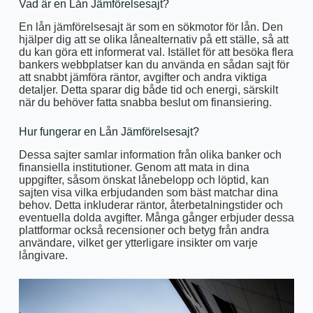
Vad är en Lån Jämförelsesajt?
En lån jämförelsesajt är som en sökmotor för lån. Den
hjälper dig att se olika lånealternativ på ett ställe, så att
du kan göra ett informerat val. Istället för att besöka flera
bankers webbplatser kan du använda en sådan sajt för
att snabbt jämföra räntor, avgifter och andra viktiga
detaljer. Detta sparar dig både tid och energi, särskilt
när du behöver fatta snabba beslut om finansiering.
Hur fungerar en Lån Jämförelsesajt?
Dessa sajter samlar information från olika banker och
finansiella institutioner. Genom att mata in dina
uppgifter, såsom önskat lånebelopp och löptid, kan
sajten visa vilka erbjudanden som bäst matchar dina
behov. Detta inkluderar räntor, återbetalningstider och
eventuella dolda avgifter. Många gånger erbjuder dessa
plattformar också recensioner och betyg från andra
användare, vilket ger ytterligare insikter om varje
långivare.