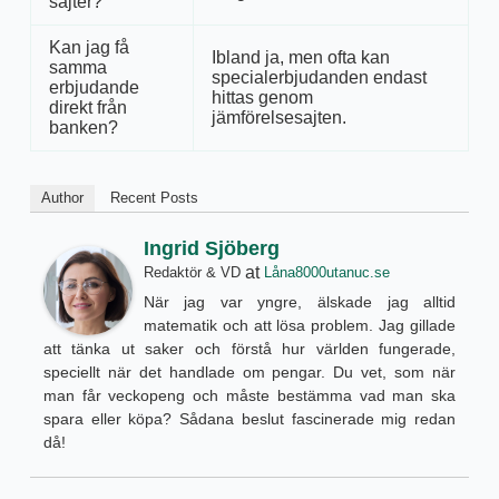
sajter?
Kan jag få
Ibland ja, men ofta kan
samma
specialerbjudanden endast
erbjudande
hittas genom
direkt från
jämförelsesajten.
banken?
Author
Recent Posts
Ingrid Sjöberg
at
Redaktör & VD
Låna8000utanuc.se
När jag var yngre, älskade jag alltid
matematik och att lösa problem. Jag gillade
att tänka ut saker och förstå hur världen fungerade,
speciellt när det handlade om pengar. Du vet, som när
man får veckopeng och måste bestämma vad man ska
spara eller köpa? Sådana beslut fascinerade mig redan
då!