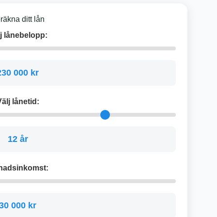
räkna ditt lån
j lånebelopp:
230 000 kr
älj lånetid:
12 år
nadsinkomst:
30 000 kr