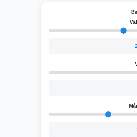
Be
Väl
V
Må