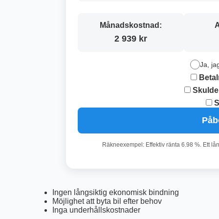
Månadskostnad:
A
2 939 kr
Ja, ja
Betal
Skulde
S
Påb
Räkneexempel: Effektiv ränta 6.98 %. Ett lå
Ingen långsiktig ekonomisk bindning
Möjlighet att byta bil efter behov
Inga underhållskostnader