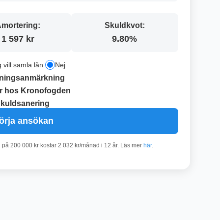
mortering:
Skuldkvot:
1 597 kr
9.80%
g vill samla lån
Nej
ningsanmärkning
r hos Kronofogden
kuldsanering
örja ansökan
n på 200 000 kr kostar 2 032 kr/månad i 12 år. Läs mer
här
.