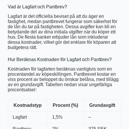
Vad är Lagfart och Pantbrev?
Lagfart är det officiella beviset på att du äger en
fastighet, medan pantbrevet fungerar som säkerhet för
de lån du tar på fastigheten. Dessa avgifter kan bli en
betydande del av dina initiala utgifter när du köper ett
hus. De flesta banker erbjuder lån som inkluderar
dessa kostnader, vilket gör det enklare för köparen att
budgetera rätt.
Hur Beräknas Kostnaden för Lagfart och Pantbrev?
Kostnaden för lagfarten beräknas vanligtvis som en
procentandel av köpeskillingen. Pantbrevet kostar en
viss procent av beloppet du önskar belåna, med tillägg
av en grundavgift. Tabellen nedan visar ungefärliga
procentsatser:
Kostnadstyp
Procent (%)
Grundavgift
Lagfart
1,5%
–
Pantbrev
2%
375 SEK