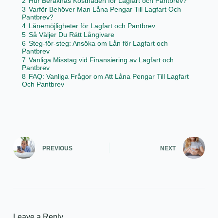
2
Hur Beräknas Kostnaden för Lagfart och Pantbrev?
3
Varför Behöver Man Låna Pengar Till Lagfart Och
Pantbrev?
4
Lånemöjligheter för Lagfart och Pantbrev
5
Så Väljer Du Rätt Långivare
6
Steg-för-steg: Ansöka om Lån för Lagfart och
Pantbrev
7
Vanliga Misstag vid Finansiering av Lagfart och
Pantbrev
8
FAQ: Vanliga Frågor om Att Låna Pengar Till Lagfart
Och Pantbrev
PREVIOUS
NEXT
Leave a Reply