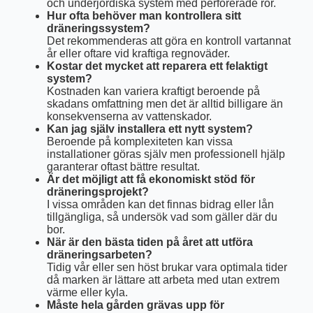
och underjordiska system med perforerade rör.
Hur ofta behöver man kontrollera sitt
dräneringssystem?
Det rekommenderas att göra en kontroll vartannat
år eller oftare vid kraftiga regnoväder.
Kostar det mycket att reparera ett felaktigt
system?
Kostnaden kan variera kraftigt beroende på
skadans omfattning men det är alltid billigare än
konsekvenserna av vattenskador.
Kan jag själv installera ett nytt system?
Beroende på komplexiteten kan vissa
installationer göras själv men professionell hjälp
garanterar oftast bättre resultat.
Är det möjligt att få ekonomiskt stöd för
dräneringsprojekt?
I vissa områden kan det finnas bidrag eller lån
tillgängliga, så undersök vad som gäller där du
bor.
När är den bästa tiden på året att utföra
dräneringsarbeten?
Tidig vår eller sen höst brukar vara optimala tider
då marken är lättare att arbeta med utan extrem
värme eller kyla.
Måste hela gården grävas upp för