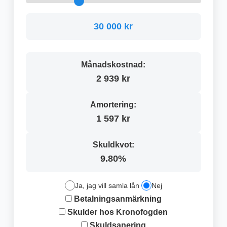
30 000 kr
Månadskostnad:
2 939 kr
Amortering:
1 597 kr
Skuldkvot:
9.80%
Ja, jag vill samla lån
Nej
Betalningsanmärkning
Skulder hos Kronofogden
Skuldsanering