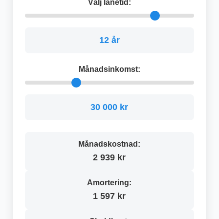
Välj lånetid:
12 år
Månadsinkomst:
30 000 kr
Månadskostnad:
2 939 kr
Amortering:
1 597 kr