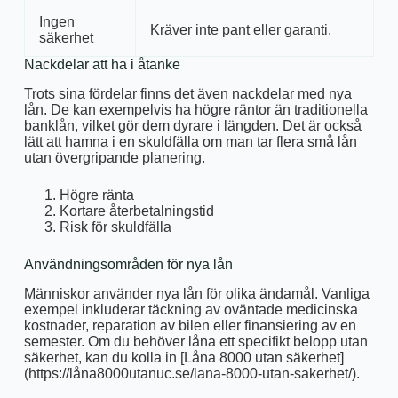
Ingen
Kräver inte pant eller garanti.
säkerhet
Nackdelar att ha i åtanke
Trots sina fördelar finns det även nackdelar med nya
lån. De kan exempelvis ha högre räntor än traditionella
banklån, vilket gör dem dyrare i längden. Det är också
lätt att hamna i en skuldfälla om man tar flera små lån
utan övergripande planering.
Högre ränta
Kortare återbetalningstid
Risk för skuldfälla
Användningsområden för nya lån
Människor använder nya lån för olika ändamål. Vanliga
exempel inkluderar täckning av oväntade medicinska
kostnader, reparation av bilen eller finansiering av en
semester. Om du behöver låna ett specifikt belopp utan
säkerhet, kan du kolla in [Låna 8000 utan säkerhet]
(https://låna8000utanuc.se/lana-8000-utan-sakerhet/).