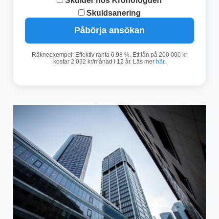
Skulder hos Kronofogden
Skuldsanering
Påbörja ansökan
Räkneexempel: Effektiv ränta 6.98 %. Ett lån på 200 000 kr
kostar 2 032 kr/månad i 12 år. Läs mer
här
.