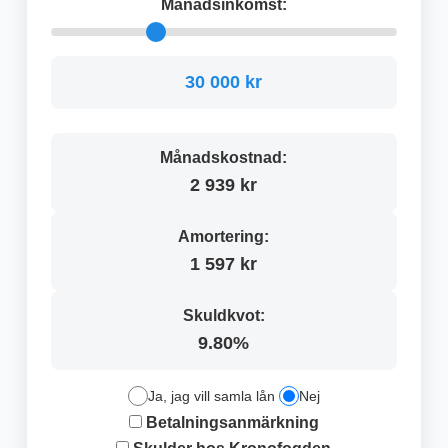
Månadsinkomst:
30 000 kr
Månadskostnad:
2 939 kr
Amortering:
1 597 kr
Skuldkvot:
9.80%
Ja, jag vill samla lån
Nej
Betalningsanmärkning