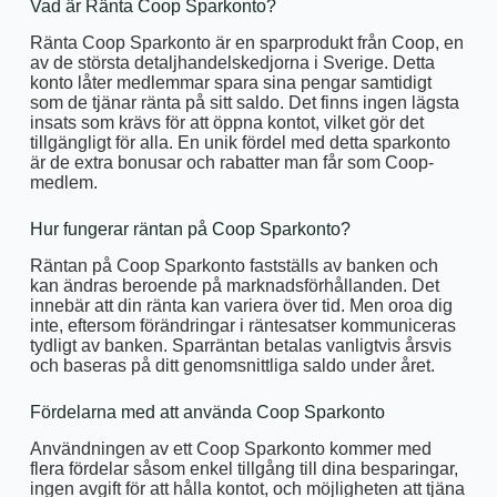
Vad är Ränta Coop Sparkonto?
Ränta Coop Sparkonto är en sparprodukt från Coop, en
av de största detaljhandelskedjorna i Sverige. Detta
konto låter medlemmar spara sina pengar samtidigt
som de tjänar ränta på sitt saldo. Det finns ingen lägsta
insats som krävs för att öppna kontot, vilket gör det
tillgängligt för alla. En unik fördel med detta sparkonto
är de extra bonusar och rabatter man får som Coop-
medlem.
Hur fungerar räntan på Coop Sparkonto?
Räntan på Coop Sparkonto fastställs av banken och
kan ändras beroende på marknadsförhållanden. Det
innebär att din ränta kan variera över tid. Men oroa dig
inte, eftersom förändringar i räntesatser kommuniceras
tydligt av banken. Sparräntan betalas vanligtvis årsvis
och baseras på ditt genomsnittliga saldo under året.
Fördelarna med att använda Coop Sparkonto
Användningen av ett Coop Sparkonto kommer med
flera fördelar såsom enkel tillgång till dina besparingar,
ingen avgift för att hålla kontot, och möjligheten att tjäna