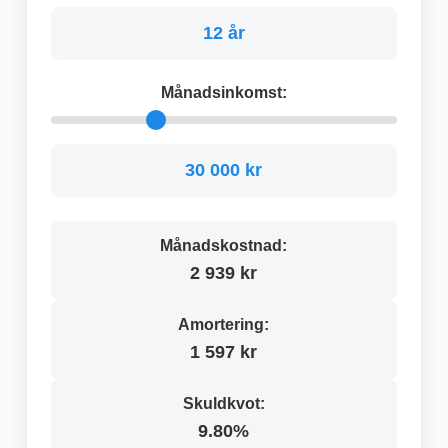
12 år
Månadsinkomst:
30 000 kr
Månadskostnad:
2 939 kr
Amortering:
1 597 kr
Skuldkvot:
9.80%