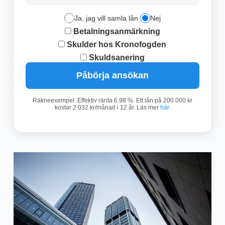
Ja, jag vill samla lån
Nej
Betalningsanmärkning
Skulder hos Kronofogden
Skuldsanering
Påbörja ansökan
Räkneexempel: Effektiv ränta 6.98 %. Ett lån på 200 000 kr
kostar 2 032 kr/månad i 12 år. Läs mer
här
.