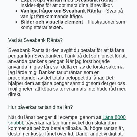
Insider-tips för att optimera dina lånevillkor.
Vanliga frågor om Sveabank Ränta
– Svar på
vanligt förekommande frågor.
Bilder och visuella element
– Illustrationer som
kompletterar texten.
Vad är Sveabank Ränta?
Sveabank Ränta är den avgift du betalar för att få låna
pengar från Sveabanken. Tänk på det som priset för att
använda bankens pengar. När jag först började
använda mig av lån, var detta en av de första sakerna
jag lärde mig. Banken tar ut räntan som en
procentandel av det totala beloppet du lånar. Det
hjälper dem att tjäna pengar samtidigt som det ger oss
möjligheten att köpa saker vi annars inte hade råd med
direkt.
Hur påverkar räntan dina lån?
När du lånar pengar, till exempel genom att
Låna 8000
snabbt
, påverkar räntan hur mycket du i slutändan
kommer att behöva betala tillbaka. Ju högre räntan är,
desto mer kostar lånet över tid. Därför är det viktigt att