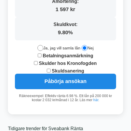
Amortering:
1 597 kr
Skuldkvot:
9.80%
Ja, jag vill samla lån
Nej
Betalningsanmärkning
Skulder hos Kronofogden
Skuldsanering
Påbörja ansökan
Räkneexempel: Effektiv ränta 6.98 %. Ett lån på 200 000 kr
kostar 2 032 kr/månad i 12 år. Läs mer
här
.
Tidigare trender för Sveabank Ränta