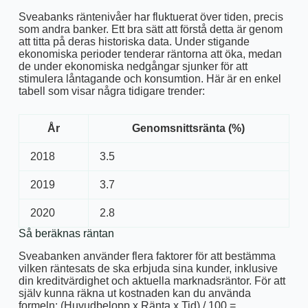
Sveabanks räntenivåer har fluktuerat över tiden, precis
som andra banker. Ett bra sätt att förstå detta är genom
att titta på deras historiska data. Under stigande
ekonomiska perioder tenderar räntorna att öka, medan
de under ekonomiska nedgångar sjunker för att
stimulera låntagande och konsumtion. Här är en enkel
tabell som visar några tidigare trender:
År
Genomsnittsränta (%)
2018
3.5
2019
3.7
2020
2.8
Så beräknas räntan
Sveabanken använder flera faktorer för att bestämma
vilken räntesats de ska erbjuda sina kunder, inklusive
din kreditvärdighet och aktuella marknadsräntor. För att
själv kunna räkna ut kostnaden kan du använda
formeln: (Huvudbelopp x Ränta x Tid) / 100 =