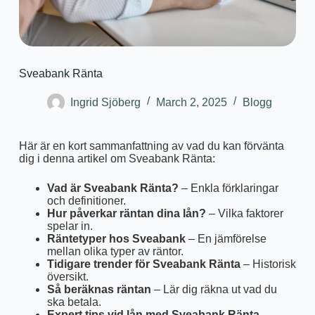
Sveabank Ränta
Ingrid Sjöberg
March 2, 2025
Blogg
Här är en kort sammanfattning av vad du kan förvänta
dig i denna artikel om Sveabank Ränta:
Vad är Sveabank Ränta?
– Enkla förklaringar
och definitioner.
Hur påverkar räntan dina lån?
– Vilka faktorer
spelar in.
Räntetyper hos Sveabank
– En jämförelse
mellan olika typer av räntor.
Tidigare trender för Sveabank Ränta
– Historisk
översikt.
Så beräknas räntan
– Lär dig räkna ut vad du
ska betala.
Expert tips vid lån med Sveabank Ränta
–