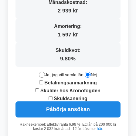
Månadskostnad:
2 939 kr
Amortering:
1 597 kr
Skuldkvot:
9.80%
Ja, jag vill samla lån
Nej
Betalningsanmärkning
Skulder hos Kronofogden
Skuldsanering
Påbörja ansökan
Räkneexempel: Effektiv ränta 6.98 %. Ett lån på 200 000 kr
kostar 2 032 kr/månad i 12 år. Läs mer
här
.