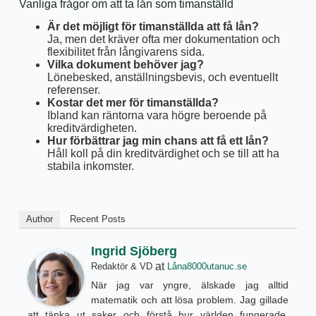
Vanliga frågor om att ta lån som timanställd
Är det möjligt för timanställda att få lån?
Ja, men det kräver ofta mer dokumentation och
flexibilitet från långivarens sida.
Vilka dokument behöver jag?
Lönebesked, anställningsbevis, och eventuellt
referenser.
Kostar det mer för timanställda?
Ibland kan räntorna vara högre beroende på
kreditvärdigheten.
Hur förbättrar jag min chans att få ett lån?
Håll koll på din kreditvärdighet och se till att ha
stabila inkomster.
Author
Recent Posts
Ingrid Sjöberg
at
Redaktör & VD
Låna8000utanuc.se
När jag var yngre, älskade jag alltid
matematik och att lösa problem. Jag gillade
att tänka ut saker och förstå hur världen fungerade,