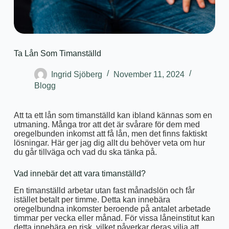
Ta Lån Som Timanställd
Ingrid Sjöberg
November 11, 2024
Blogg
Att ta ett lån som timanställd kan ibland kännas som en
utmaning. Många tror att det är svårare för dem med
oregelbunden inkomst att få lån, men det finns faktiskt
lösningar. Här ger jag dig allt du behöver veta om hur
du går tillväga och vad du ska tänka på.
Vad innebär det att vara timanställd?
En timanställd arbetar utan fast månadslön och får
istället betalt per timme. Detta kan innebära
oregelbundna inkomster beroende på antalet arbetade
timmar per vecka eller månad. För vissa låneinstitut kan
detta innebära en risk, vilket påverkar deras vilja att